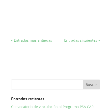
recoge aprendizajes clave construidos desde la
experiencia de Masbosques y la evidencia
científica reciente.
« Entradas más antiguas
Entradas siguientes »
Entradas recientes
Convocatoria de vinculación al Programa PSA CAR