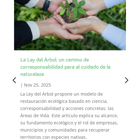
La Ley del Árbol: un camino de
Úne
corresponsabilidad para el cuidado de la
Fut
naturaleza
|
A
|
Nov 25, 2025
El 
La Ley del Árbol propone un modelo de
ciu
restauración ecológica basado en ciencia,
eco
corresponsabilidad y acciones concretas: las
est
Áreas de Vida. Este artículo explica su alcance,
loc
su fundamento ecológico y el rol de empresas,
reg
municipios y comunidades para recuperar
Leer
territorios con especies nativas.