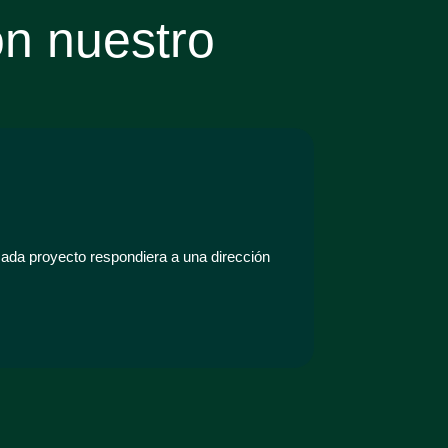
on nuestro
5
2. Las 
cada proyecto respondiera a una dirección
Decidimos 
la prevenci