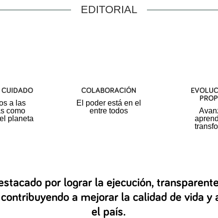
EDITORIAL
Y CUIDADO
COLABORACIÓN
EVOLUC
PROP
s a las
El poder está en
el
as como
entre todos
Avan
el planeta
aprend
transf
stacado por lograr la ejecución, transparent
contribuyendo a mejorar la calidad de vida y
el país.