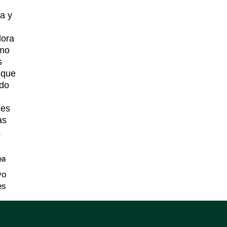
na y
dora
omo
s
 que
ado
des
as
.
ea
vo
es