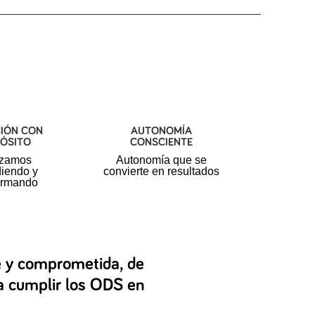
IÓN CON
AUTONOMÍA
ÓSITO
CONSCIENTE
zamos
Autonomía que
se
iendo y
convierte en resultados
ormando
e y comprometida, de
 a cumplir los ODS en