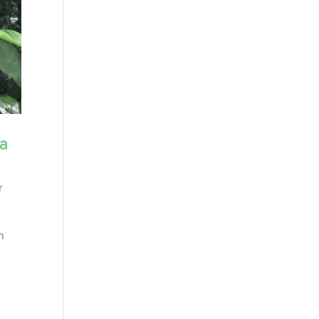
la
r
n