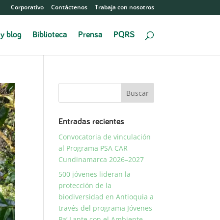
Corporativo
Contáctenos
Trabaja con nosotros
 y blog
Biblioteca
Prensa
PQRS
Entradas recientes
Convocatoria de vinculación
al Programa PSA CAR
Cundinamarca 2026–2027
500 jóvenes lideran la
protección de la
biodiversidad en Antioquia a
través del programa Jóvenes
Pa’ Lante con el Ambiente